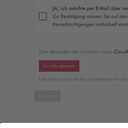
JA, ich möchte per E-Mail über n
Zur Bestätigung müssen Sie auf den 
Benachrichtigungen individuell einst
Zum Absenden des Formulars muss
Cloudf
Turnstile aktivieren
Falls nichts passiert: Tracking-/Script-Blocker Ihres B