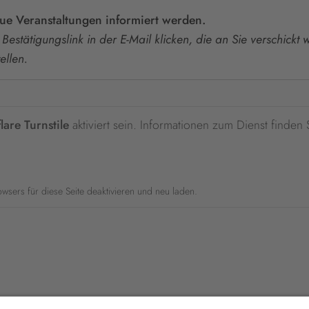
eue Veranstaltungen informiert werden.
Bestätigungslink in der E-Mail klicken, die an Sie verschickt
ellen.
lare Turnstile
aktiviert sein. Informationen zum Dienst finden 
rowsers für diese Seite deaktivieren und neu laden.