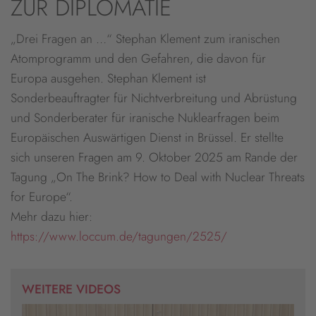
ZUR DIPLOMATIE
powered by
Usercentrics Consent
Management Platform
&
eRecht24
„Drei Fragen an …“ Stephan Klement zum iranischen
Atomprogramm und den Gefahren, die davon für
Europa ausgehen. Stephan Klement ist
Sonderbeauftragter für Nichtverbreitung und Abrüstung
und Sonderberater für iranische Nuklearfragen beim
Europäischen Auswärtigen Dienst in Brüssel. Er stellte
sich unseren Fragen am 9. Oktober 2025 am Rande der
Tagung „On The Brink? How to Deal with Nuclear Threats
for Europe“.
Mehr dazu hier:
https://www.loccum.de/tagungen/2525/
WEITERE VIDEOS