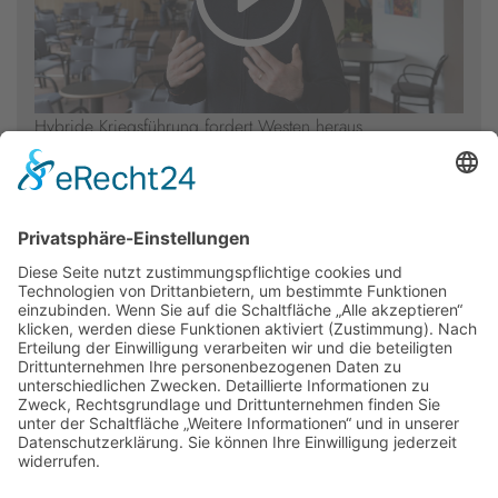
Hybride Kriegsführung fordert Westen heraus
Alle anzeigen
Newsletter
Presse
Anfahrt
Partner
Schutzkonzept
Allgemeine Geschäftsbedingungen