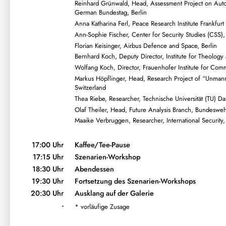
Reinhard Grünwald, Head, Assessment Project on Aut
German Bundestag, Berlin
Anna Katharina Ferl, Peace Research Institute Frankfur
Ann-Sophie Fischer, Center for Security Studies (CSS), 
Florian Keisinger, Airbus Defence and Space, Berlin
Bernhard Koch, Deputy Director, Institute for Theology
Wolfang Koch, Director, Frauenhofer Institute for Com
Markus Höpflinger, Head, Research Project of “Unman
Switzerland
Thea Riebe, Researcher, Technische Universität (TU) Da
Olaf Theiler, Head, Future Analysis Branch, Bundeswehr
Maaike Verbruggen, Researcher, International Security, I
17:00 Uhr
Kaffee/Tee-Pause
17:15 Uhr
Szenarien-Workshop
18:30 Uhr
Abendessen
19:30 Uhr
Fortsetzung des Szenarien-Workshops
20:30 Uhr
Ausklang auf der Galerie
-
* vorläufige Zusage