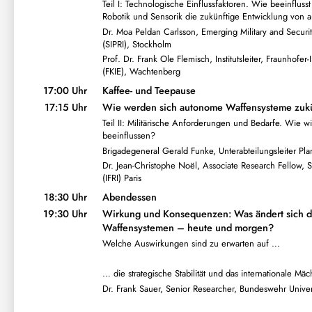
Teil I: Technologische Einflussfaktoren. Wie beeinflusst
Robotik und Sensorik die zukünftige Entwicklung von
Dr. Moa Peldan Carlsson, Emerging Military and Securit
(SIPRI), Stockholm
Prof. Dr. Frank Ole Flemisch, Institutsleiter, Fraunhof
(FKIE), Wachtenberg
17:00 Uhr
Kaffee- und Teepause
17:15 Uhr
Wie werden sich autonome Waffensysteme zukü
Teil II: Militärische Anforderungen und Bedarfe. Wie 
beeinflussen?
Brigadegeneral Gerald Funke, Unterabteilungsleiter Pl
Dr. Jean-Christophe Noël, Associate Research Fellow, Sec
(IFRI) Paris
18:30 Uhr
Abendessen
19:30 Uhr
Wirkung und Konsequenzen: Was ändert sich 
Waffensystemen – heute und morgen?
Welche Auswirkungen sind zu erwarten auf …
… die strategische Stabilität und das internationale Mä
Dr. Frank Sauer, Senior Researcher, Bundeswehr Unive