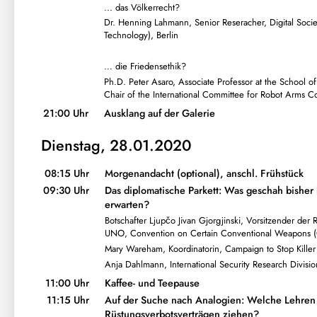
... das Völkerrecht?
Dr. Henning Lahmann, Senior Reseracher, Digital Soci
Technology), Berlin
… die Friedensethik?
Ph.D. Peter Asaro, Associate Professor at the School
Chair of the International Committee for Robot Arms 
21:00 Uhr
Ausklang auf der Galerie
Dienstag, 28.01.2020
08:15 Uhr
Morgenandacht (optional), anschl. Frühstück
09:30 Uhr
Das diplomatische Parkett: Was geschah bisher 
erwarten?
Botschafter Ljupčo Jivan Gjorgjinski, Vorsitzender d
UNO, Convention on Certain Conventional Weapons
Mary Wareham, Koordinatorin, Campaign to Stop Kille
Anja Dahlmann, International Security Research Division
11:00 Uhr
Kaffee- und Teepause
11:15 Uhr
Auf der Suche nach Analogien: Welche Lehren l
Rüstungsverbotsverträgen ziehen?