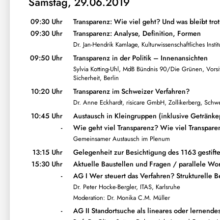
Samstag, 29.06.2019
09:30 Uhr
Transparenz: Wie viel geht? Und was bleibt tr
09:30 Uhr
Transparenz: Analyse, Definition, Formen
Dr. Jan-Hendrik Kamlage, Kulturwissenschaftliches Instit
09:50 Uhr
Transparenz in der Politik – Innenansichten
Sylvia Kotting-Uhl, MdB Bündnis 90/Die Grünen, Vors
Sicherheit, Berlin
10:20 Uhr
Transparenz im Schweizer Verfahren?
Dr. Anne Eckhardt, risicare GmbH, Zollikerberg, Schw
10:45 Uhr
Austausch in Kleingruppen (inklusive Getränke
-
Wie geht viel Transparenz? Wie viel Transpare
Gemeinsamer Austausch im Plenum
13:15 Uhr
Gelegenheit zur Besichtigung des 1163 gestifte
15:30 Uhr
Aktuelle Baustellen und Fragen / parallele Wo
-
AG I Wer steuert das Verfahren? Strukturelle 
Dr. Peter Hocke-Bergler, ITAS, Karlsruhe
Moderation: Dr. Monika C.M. Müller
-
AG II Standortsuche als lineares oder lernende