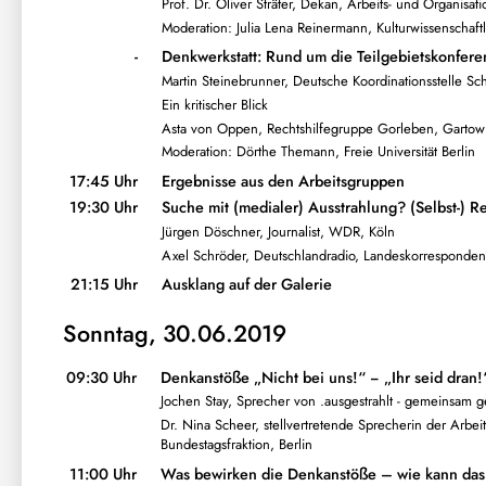
Prof. Dr. Oliver Sträter, Dekan, Arbeits- und Organisati
Moderation: Julia Lena Reinermann, Kulturwissenschaftli
-
Denkwerkstatt: Rund um die Teilgebietskonfere
Martin Steinebrunner, Deutsche Koordinationsstelle Sc
Ein kritischer Blick
Asta von Oppen, Rechtshilfegruppe Gorleben, Gartow
Moderation: Dörthe Themann, Freie Universität Berlin
17:45 Uhr
Ergebnisse aus den Arbeitsgruppen
19:30 Uhr
Suche mit (medialer) Ausstrahlung? (Selbst-) 
Jürgen Döschner, Journalist, WDR, Köln
Axel Schröder, Deutschlandradio, Landeskorresponde
21:15 Uhr
Ausklang auf der Galerie
Sonntag, 30.06.2019
09:30 Uhr
Denkanstöße „Nicht bei uns!“ − „Ihr seid dran!
Jochen Stay, Sprecher von .ausgestrahlt - gemeinsam
Dr. Nina Scheer, stellvertretende Sprecherin der Arbe
Bundestagsfraktion, Berlin
11:00 Uhr
Was bewirken die Denkanstöße – wie kann das 