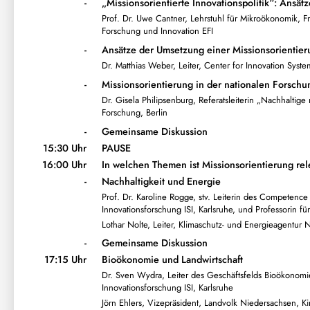
-
„Missionsorientierte Innovationspolitik“: Ansät
Prof. Dr. Uwe Cantner, Lehrstuhl für Mikroökonomik, Fr
Forschung und Innovation EFI
-
Ansätze der Umsetzung einer Missionsorientier
Dr. Matthias Weber, Leiter, Center for Innovation Syst
-
Missionsorientierung in der nationalen Forschun
Dr. Gisela Philipsenburg, Referatsleiterin „Nachhaltige
Forschung, Berlin
-
Gemeinsame Diskussion
15:30 Uhr
PAUSE
16:00 Uhr
In welchen Themen ist Missionsorientierung rel
-
Nachhaltigkeit und Energie
Prof. Dr. Karoline Rogge, stv. Leiterin des Competence 
Innovationsforschung ISI, Karlsruhe, und Professorin fü
Lothar Nolte, Leiter, Klimaschutz- und Energieagentur
-
Gemeinsame Diskussion
17:15 Uhr
Bioökonomie und Landwirtschaft
Dr. Sven Wydra, Leiter des Geschäftsfelds Bioökonomie
Innovationsforschung ISI, Karlsruhe
Jörn Ehlers, Vizepräsident, Landvolk Niedersachsen, Kir