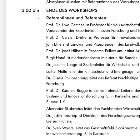
Abschlussdiskussion mit ReferentInnen des Workshops
13:00 Uhr
ENDE DES WORKSHOPS
-
Referentinnen und Referenten:
Prof. Dr. Uwe Cantner ist Professor für Volkswirtschaft
Vorsitzender der Expertenkommission Forschung und I
Prof. Dr. Carsten Dreher ist Professor für Innovationsm
Jörn Ehlers ist Landwirt und Vizepräsident des Landvol
Prof. Dr. Josef Hilbert ist Research Fellow am Institut 
Birgit Honé ist niedersächsische Ministerin für Bunde
Dr. Joachim Lange ist Studienleiter für Wirtschafts- u
Lothar Nolte leitet die Klimaschutz- und Energieagentu
Dr. Gisela Philipsenburg leitet das Referat Nachhaltige
Forschung.
Prof. Dr. Karoline Rogge ist stellvertretende Leiterin 
System- und Innovationsforschung ISI in Karlsruhe und P
Sussex, UK.
Alexander Skubowius leitet den Fachbereich Wirtschaf
Dr. Judith Terstriep ist Direktorin des Forschungsschwe
Gelsenkirchen.
Dr. Sven Wydra leitet das Geschäftsfeld Bioökonomie u
Innovationsforschung ISI in Karlsruhe.