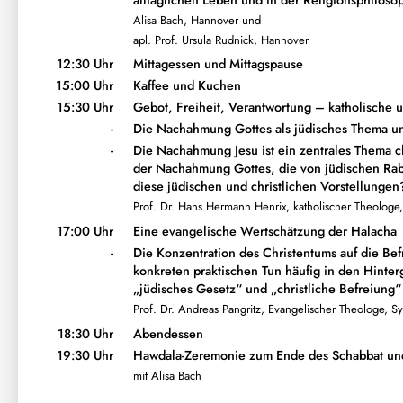
alltäglichen Leben und in der Religionsphiloso
Alisa Bach, Hannover und
apl. Prof. Ursula Rudnick, Hannover
12:30 Uhr
Mittagessen und Mittagspause
15:00 Uhr
Kaffee und Kuchen
15:30 Uhr
Gebot, Freiheit, Verantwortung – katholische 
-
Die Nachahmung Gottes als jüdisches Thema und
-
Die Nachahmung Jesu ist ein zentrales Thema chr
der Nachahmung Gottes, die von jüdischen Rab
diese jüdischen und christlichen Vorstellungen
Prof. Dr. Hans Hermann Henrix, katholischer Theologe
17:00 Uhr
Eine evangelische Wertschätzung der Halacha
-
Die Konzentration des Christentums auf die Be
konkreten praktischen Tun häufig in den Hinter
„jüdisches Gesetz“ und „christliche Befreiung“
Prof. Dr. Andreas Pangritz, Evangelischer Theologe, S
18:30 Uhr
Abendessen
19:30 Uhr
Hawdala-Zeremonie zum Ende des Schabbat und
mit Alisa Bach