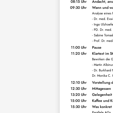
08:15 Uhr
Andacht, ans
09:30 Uhr
Wann und war
Analyse eines F
- Dr. med. Eva
- Ingo Ulzhoef
- PD. Dr. med.
- Sabine Tomas
- Prof. Dr. med
11:00 Uhr
Pause
11:20 Uhr
Klartext im S
Bewirken die 
- Martin Albin
- Dr. Burkhard
Dr. Monika C. 
12:10 Uhr
Vorstellung 
12:30 Uhr
Mittagessen
13:20 Uhr
Gelegenheit 
15:00 Uhr
Kaffee und 
15:30 Uhr
Was konkret 
Parallele AGs