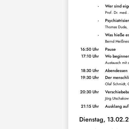
-
Wer sind eig
Prof. Dr. med. 
-
Psychiatrisie
Thomas Duda, F
-
Was hieße es
Bernd Meißnest
16:50 Uhr
Pause
17:10 Uhr
Wo beginnen
Austausch mit
18:30 Uhr
Abendessen
19:30 Uhr
Der menschli
Olaf Schmidt, 
20:30 Uhr
Verschiebeba
Jörg Utschakow
21:15 Uhr
Ausklang auf
Dienstag, 13.02.