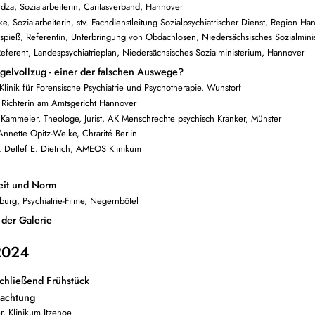
dza, Sozialarbeiterin, Caritasverband, Hannover
e, Sozialarbeiterin, stv. Fachdienstleitung Sozialpsychiatrischer Dienst, Region Ha
nspieß, Referentin, Unterbringung von Obdachlosen, Niedersächsisches Sozialmin
 Referent, Landespsychiatrieplan, Niedersächsisches Sozialministerium, Hannover
elvollzug - einer der falschen Auswege?
 Klinik für Forensische Psychiatrie und Psychotherapie, Wunstorf
, Richterin am Amtsgericht Hannover
nz Kammeier, Theologe, Jurist, AK Menschrechte psychisch Kranker, Münster
Annette Opitz-Welke, Chrarité Berlin
d. Detlef E. Dietrich, AMEOS Klinikum
eit und Norm
urg, Psychiatrie-Filme, Negernbötel
 der Galerie
2024
chließend Frühstück
achtung
r, Klinikum Itzehoe