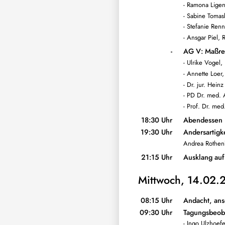
- Ramona Ligen
- Sabine Tomask
- Stefanie Ren
- Ansgar Piel,
-
AG V: Maßreg
- Ulrike Vogel,
- Annette Loer
- Dr. jur. Hei
- PD Dr. med. 
- Prof. Dr. me
18:30 Uhr
Abendessen
19:30 Uhr
Andersartigk
Andrea Rothenb
21:15 Uhr
Ausklang auf
Mittwoch, 14.02.
08:15 Uhr
Andacht, ans
09:30 Uhr
Tagungsbeob
- Ingo Ulzhoefe