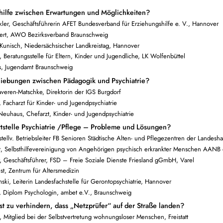
hilfe zwischen Erwartungen und Möglichkeiten?
Sekler, Geschäftsführerin AFET Bundesverband für Erziehungshilfe e. V., Hannover
pert, AWO Bezirksverband Braunschweig
n Kunisch, Niedersächsischer Landkreistag, Hannover
 Beratungsstelle für Eltern, Kinder und Jugendliche, LK Wolfenbüttel
us, Jugendamt Braunschweig
hiebungen zwischen Pädagogik und Psychiatrie?
averen-Matschke, Direktorin der IGS Burgdorf
 Facharzt für Kinder- und Jugendpsychiatrie
 Neuhaus, Chefarzt, Kinder- und Jugendpsychiatrie
ittstelle Psychiatrie /Pflege – Probleme und Lösungen?
stellv. Betriebsleiter FB Senioren Städtische Alten- und Pflegezentren der Landesh
latt, Selbsthilfevereinigung von Angehörigen psychisch erkrankter Menschen AANB
r, Geschäftsführer, FSD – Freie Soziale Dienste Friesland gGmbH, Varel
st, Zentrum für Altersmedizin
ski, Leiterin Landesfachstelle für Gerontopsychiatrie, Hannover
n, Diplom Psychologin, ambet e.V., Braunschweig
st zu verhindern, dass „Netzprüfer“ auf der Straße landen?
, Mitglied bei der Selbstvertretung wohnungsloser Menschen, Freistatt