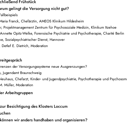
chließend Frühstück
um gelingt die Versorgung nicht gut?
allbeispiels
-Maria Franck, Chefärztin, AMEOS Klinikum Hildesheim
er, Projektmanagement Zentrum für Psychosoziale Medizin, Klinikum Itzehoe
 Annette Opitz-Welke, Forensische Psychiatrie und Psychotherapie, Charité Berlin
ke, Sozialpsychiatrischer Dienst, Hannover
. Detlef E. Dietrich, Moderation
treitgespräch
Grenzen der Versorgungssysteme neue Ausgrenzungen?
us, Jugendamt Braunschweig
 Neuhaus, Chefarzt, Kinder- und Jugendpsychiatrie, Psychotherapie und Psychosom
M. Müller, Moderation
der Arbeitsgruppen
zur Besichtigung des Klosters Loccum
Kuchen
können wir anders handhaben und organisieren?