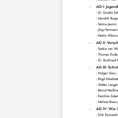
-
AG I: Jugend
- Dr. Koralia 
- Hendrik Rup
- Selina Jasmi
- Jörg Hermann,
- Martin Albin
-
AG II: Versc
- Saskia van W
- Thomas Duda,
- Dr. Burkhard
-
AG III: Schn
- Holger Geis, 
- Birgit Kleeb
- Walter Lange
- Bernd Meißne
- Karoline Adam
- Melissa Brau
-
AG IV: Wie i
- Dirk Dymarski