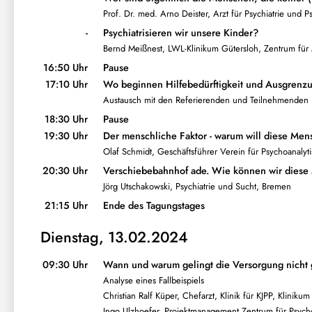
Prof. Dr. med. Arno Deister, Arzt für Psychiatrie und P
-
Psychiatrisieren wir unsere Kinder?
Bernd Meißnest, LWL-Klinikum Gütersloh, Zentrum für 
16:50 Uhr
Pause
17:10 Uhr
Wo beginnen Hilfebedürftigkeit und Ausgrenz
Austausch mit den Referierenden und Teilnehmenden
18:30 Uhr
Pause
19:30 Uhr
Der menschliche Faktor - warum will diese Me
Olaf Schmidt, Geschäftsführer Verein für Psychoanalyti
20:30 Uhr
Verschiebebahnhof ade. Wie können wir diese
Jörg Utschakowski, Psychiatrie und Sucht, Bremen
21:15 Uhr
Ende des Tagungstages
Dienstag, 13.02.2024
09:30 Uhr
Wann und warum gelingt die Versorgung nicht 
Analyse eines Fallbeispiels
Christian Ralf Küper, Chefarzt, Klinik für KJPP, Kli
Ingo Ulzhoefer, Projektmanagement Zentrum für Psycho