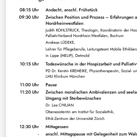
08:15 Uhr
Andacht, anschl. Frühstück
09:30 Uhr
Zwischen Position und Prozess – Erfahrungen 
Nordrheinwestfalen
Judith KOHLSTRUCK, Theologin, Koordinatorin der Hosp
PalliativVerband Nordrhein-Westfalen, Bochum
Andreas LÜDEKE,
Lehrer für Pflegeberufe, Leitungsteam Mobile Ethikber
in Lippe (MELIP), Detmold
10:15 Uhr
Todeswünsche in der Hospizarbeit und Palliati
PD Dr. Kerstin KREMEIKE, Physiotherapeutin, Sozial- und
LMU Klinikum München
11:00 Uhr
Pause
11:20 Uhr
Zwischen moralischen Ambivalenzen und seelsor
Umgang mit Sterbewünschen
Dr. Lea CHILIAN
Oberassistentin am Institut für Sozialethik,
Ethik-Zentrum der Universität Zürich
12:30 Uhr
Mittagessen
-
anschl. Mittagspause mit Gelegenheit zum Wald