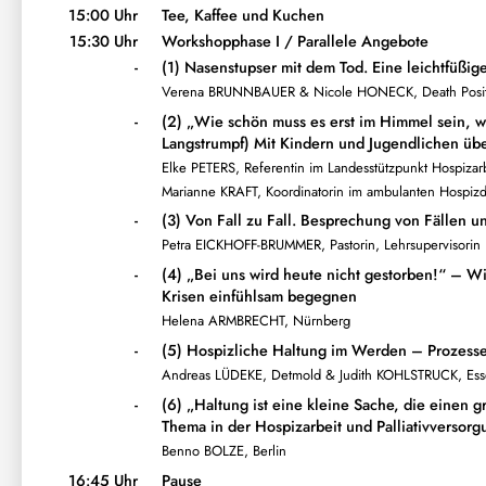
15:00 Uhr
Tee, Kaffee und Kuchen
15:30 Uhr
Workshopphase I / Parallele Angebote
-
(1) Nasenstupser mit dem Tod. Eine leichtfüßi
Verena BRUNNBAUER & Nicole HONECK, Death Positi
-
(2) „Wie schön muss es erst im Himmel sein, w
Langstrumpf) Mit Kindern und Jugendlichen übe
Elke PETERS, Referentin im Landesstützpunkt Hospizarbe
Marianne KRAFT, Koordinatorin im ambulanten Hospizd
-
(3) Von Fall zu Fall. Besprechung von Fällen u
Petra EICKHOFF-BRUMMER, Pastorin, Lehrsupervisorin
-
(4) „Bei uns wird heute nicht gestorben!“ – Wi
Krisen einfühlsam begegnen
Helena ARMBRECHT, Nürnberg
-
(5) Hospizliche Haltung im Werden – Prozesse
Andreas LÜDEKE, Detmold & Judith KOHLSTRUCK, Es
-
(6) „Haltung ist eine kleine Sache, die einen 
Thema in der Hospizarbeit und Palliativversorg
Benno BOLZE, Berlin
16:45 Uhr
Pause