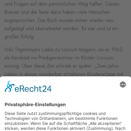
und Fragen auf dem persönlichen Weg halfen. Dieses
Brevier und die Texte darin haben viele Menschen
angesprochen. Das Buch musste immer wieder neu
aufgelegt und überarbeitet werden. Es war und ist ein
großer Erfolg.
Udo Titgemeyers Liebe zu Loccum begann, als er 1963
als Kandidat ins Predigerseminar im Kloster Loccum
einzog. Über diese Zeit schrieb er später: „Zwei Jahre
Leben in dieser wunderbar erhaltenen Klosteranlage mit
ihrer reichen Geschichte“: Das sei für ihn wunderbar
gewesen und habe sein ganzes Leben geprägt.
Newsletter