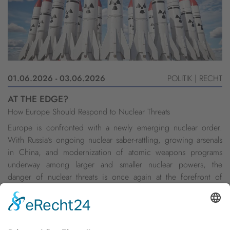
01.06.2026 - 03.06.2026
POLITIK | RECHT
AT THE EDGE?
How Europe Should Respond to Nuclear Threats
Europe is confronted with a newly emerging nuclear order.
With Russia’s ongoing nuclear saber-rattling, growing arsenals
in China, and modernization of atomic weapons programs
underway among larger and smaller nuclear powers, the
danger of nuclear threats is once again at the forefront of
everyone’s minds. Having lingered in the background since the
end of the Cold War, nuclear weap ...
weiterlesen »
1
2
3
…
63
Nächste