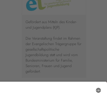
Gefördert aus Mitteln des Kinder-
und Jugendplans (KJP).
Die Veranstaltung findet im Rahmen
der Evangelischen Trägergruppe für
gesellschaftspolitische
Jugendbildung statt und wird vom
Bundesministerium für Familie,
Senioren, Frauen und Jugend
gefördert.