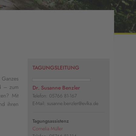
TAGUNGSLEITUNG
s Ganzes
ld – zum
Dr. Susanne Benzler
zen? Mit
Telefon: 05766 81-167
E-Mail: susanne.benzler@evlka.de
nd ihren
Tagungsassistenz
Cornelia Müller