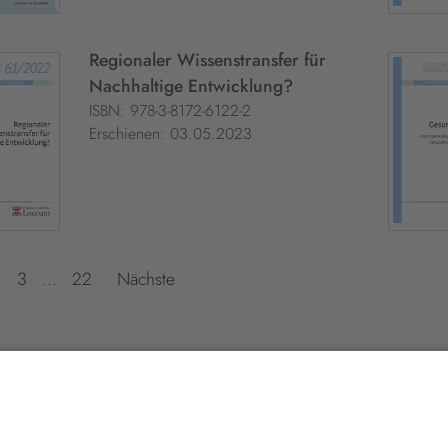
Regionaler Wissenstransfer für
Nachhaltige Entwicklung?
ISBN: 978-3-8172-6122-2
Erschienen: 03.05.2023
3
…
22
Nächste