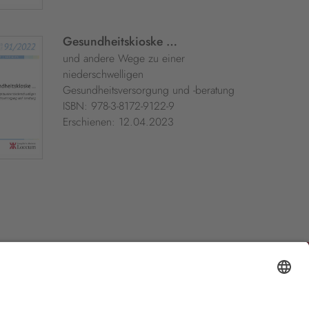
Gesundheitskioske …
und andere Wege zu einer
niederschwelligen
Gesundheitsversorgung und -beratung
ISBN: 978-3-8172-9122-9
Erschienen: 12.04.2023