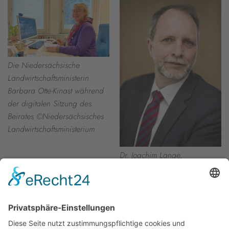
Die Niedersächsische
Landwirtschaftsministerin
Barbara Otte-Kinast während
der digitalen Sitzung des
Beirates ©Niedersächsisches
Landwirtschaftsministerium
Dr. Joachim Lange,
Studienleiter an der
Evangelischen Akademie
Loccum ©Ev. Akademie
Loccum