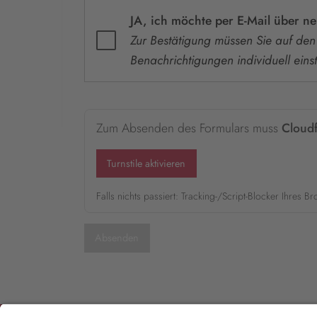
JA, ich möchte per E-Mail über n
Zur Bestätigung müssen Sie auf den 
Benachrichtigungen individuell einst
Zum Absenden des Formulars muss
Cloudf
Turnstile aktivieren
Falls nichts passiert: Tracking-/Script-Blocker Ihres B