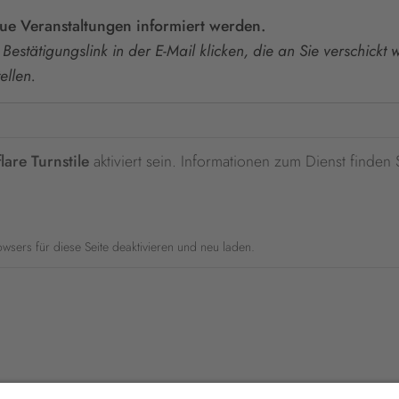
eue Veranstaltungen informiert werden.
Bestätigungslink in der E-Mail klicken, die an Sie verschickt
ellen.
lare Turnstile
aktiviert sein. Informationen zum Dienst finden 
rowsers für diese Seite deaktivieren und neu laden.