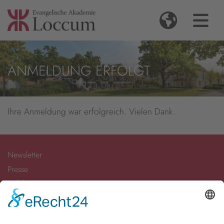
ANMELDUNG ERFOLGT
Ihre Anmeldung war erfolgreich. Vielen Dank.
Newsletter
Presse
Anfahrt
Partner
Schutzkonzept