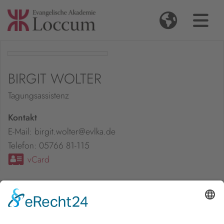
BIRGIT WOLTER
Tagungsassistenz
Kontakt
E-Mail: birgit.wolter@evlka.de
Telefon: 05766 81-115
vCard