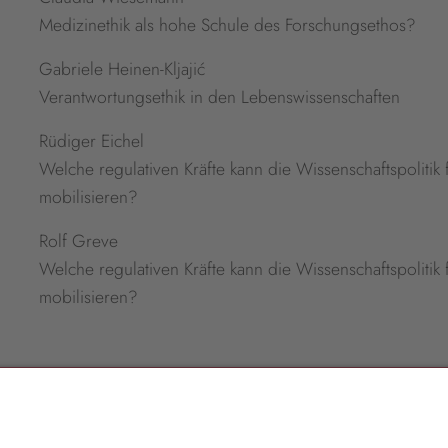
Medizinethik als hohe Schule des Forschungsethos?
Gabriele Heinen-Kljajić
Verantwortungsethik in den Lebenswissenschaften
Rüdiger Eichel
Welche regulativen Kräfte kann die Wissenschaftspolitik
mobilisieren?
Rolf Greve
Welche regulativen Kräfte kann die Wissenschaftspolitik
mobilisieren?