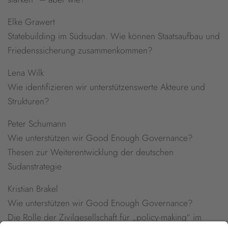
Elke Grawert
Statebuilding im Südsudan. Wie können Staatsaufbau und
Friedenssicherung zusammenkommen?
Lena Wilk
Wie identifizieren wir unterstützenswerte Akteure und
Strukturen?
Peter Schumann
Wie unterstützen wir Good Enough Governance?
Thesen zur Weiterentwicklung der deutschen
Sudanstrategie
Kristian Brakel
Wie unterstützen wir Good Enough Governance?
Die Rolle der Zivilgesellschaft für „policy-making“ im