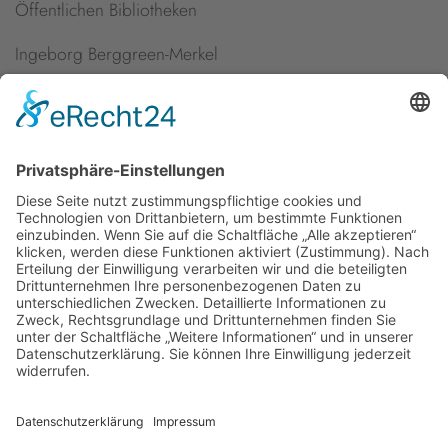
Öffentlichen Bibliotheken
Ingeborg Berggreen-Merkel
„Kultur in Deutschland“ – Was ist geschehen, wie geht es
weiter?
Aufgaben der Kulturpolitik ein Jahr nach Erscheinen des
Bundestags-Enquête-Berichts
Newsletter
Presse
Anfahrt
Partner
Schutzkonzept
Allgemeine Geschäftsbedingungen
Datenschutz