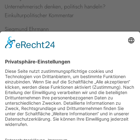
Unternehmerisch denken, politisch handeln?
Einkulturpolitischer Kommentar
Siegmund Ehrmann
Impulsbeitrag zur Diskussion
Lukrezia Jochimsen
Impulsbeitrag zur Diskussion
Newsletter
Presse
Anfahrt
Partner
Schutzkonzept
Allgemeine Geschäftsbedingungen