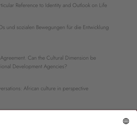
ticular Reference to Identity and Outlook on Life
NGOs und sozialen Bewegungen für die Entwicklung
p Agreement. Can the Cultural Dimension be
national Development Agencies?
rsations: African culture in perspective