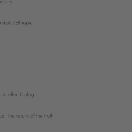
ocracy
ambata/Ethiopia
lturellen Dialog
e. The return of the truth