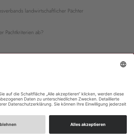
verbands landwirtschaftlicher Pächter
r Pachtkriterien ab?