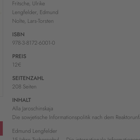
Fritsche, Ulrike
Lengfelder, Edmund
Nolte, Lars-Torsten
ISBN
978-3-8172-6001-0
PREIS
12€
SEITENZAHL
208 Seiten
INHALT
Alla Jaroschinskaja
Die sowjetische Informationspolitik nach dem Reaktorunfa
Edmund Lengfelder
15 Jahre Tschernobyl – Die internationale Informationsp