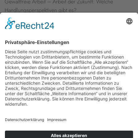
Gewaltfreie Arbeit – Arbeit der Zukunft: Welche
Handlungsperspektiven gibt es?
Annette Niederfranke und Lea-Maria Löbel
Eine Arbeitswelt ohne Gewalt und Belästigung. ILO
Übereinkommen 190 und Empfehlung 206
Newsletter
Presse
Anfahrt
Partner
Schutzkonzept
Allgemeine Geschäftsbedingungen
Datenschutz
Impressum