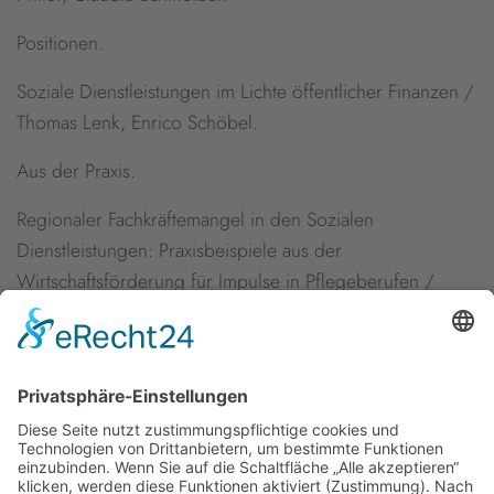
Positionen.
Soziale Dienstleistungen im Lichte öffentlicher Finanzen /
Thomas Lenk, Enrico Schöbel.
Aus der Praxis.
Regionaler Fachkräftemangel in den Sozialen
Dienstleistungen: Praxisbeispiele aus der
Wirtschaftsförderung für Impulse in Pflegeberufen /
Rasmus Beck.
Multikulturelle Pflegeteams in der stationären Altenhilfe /
Sascha M. Buchinger.
Newsletter