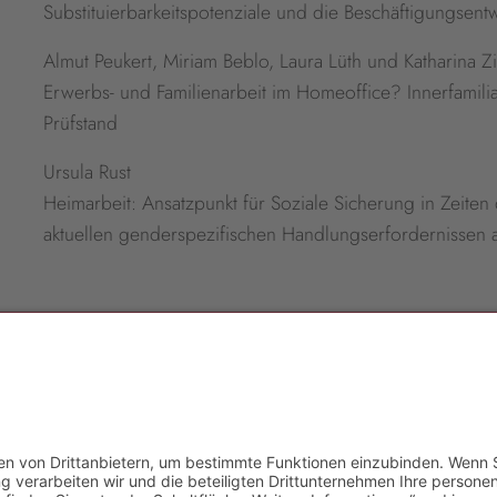
Substituierbarkeitspotenziale und die Beschäftigungsen
Almut Peukert, Miriam Beblo, Laura Lüth und Katharina
Erwerbs- und Familienarbeit im Homeoffice? Innerfamilia
Prüfstand
Ursula Rust
Heimarbeit: Ansatzpunkt für Soziale Sicherung in Zeite
aktuellen genderspezifischen Handlungserfordernissen a