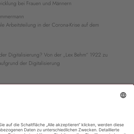
twicklung bei Frauen und Männern
 Zimmermann
le Arbeitsteilung in der Corona-Krise auf dem
n der Digitalisierung? Von der „Lex Behm“ 1922 zu
ufgrund der Digitalisierung