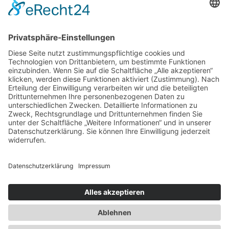
Florian Kühl
Telefon: 05766 81-105
E-Mail: florian.kuehl@evlka.de
Newsletter
Presse
Anfahrt
Partner
Schutzkonzept
Allgemeine Geschäftsbedingungen
Datenschutz
Impressum