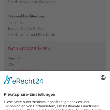
E-Mail: sabine.loges@evlka.de
Presseakkreditierung
Florian Kühl
Telefon: 05766 81-105
E-Mail: florian.kuehl@evlka.de
TAGUNGSGEBÜHREN
Regulär
30€
weitere Informationen
In Kooperation mit der
Niedersächsischen Fachkonferenz für Flüchtlingsfragen