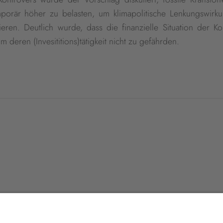
temporär höher zu belasten, um klimapolitische Lenkungswirk
eren. Deutlich wurde, dass die finanzielle Situation der 
eren (Invesititions)tätigkeit nicht zu gefährden.