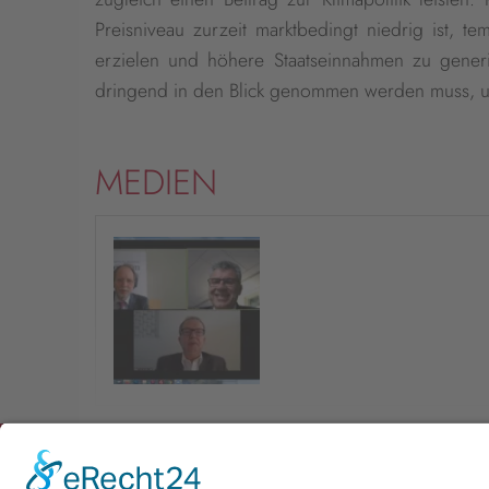
Preisniveau zurzeit marktbedingt niedrig ist, 
erzielen und höhere Staatseinnahmen zu generi
dringend in den Blick genommen werden muss, um d
MEDIEN
Newsletter