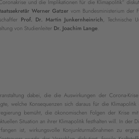
ronakrise und die Implikationen für die Klimapolitik“ disku
taatssekretär Werner Gatzer
vom Bundesministerium der F
schaftler
Prof. Dr. Martin Junkernheinrich
, Technische Un
altung von Studienleiter
Dr. Joachim Lange
.
anstaltung dabei, die die Auswirkungen der Corona-Krise
agte, welche Konsequenzen sich daraus für die Klimapolitik
sregierung bemüht, die ökonomischen Folgen der Krise mi
ellen Situation an ihrer Klimapolitik festhalten will. In der D
rfangen ist, wirkungsvolle Konjunkturmaßnahmen zu ergrei
 Kontrovers wurde der Vorschlag diskutiert, fossile Kraftstof