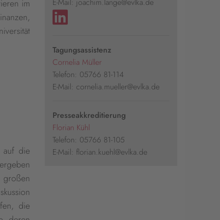
E-Mail: joachim.lange@evlka.de
tieren im
inanzen,
iversität
Tagungsassistenz
Cornelia Müller
Telefon: 05766 81-114
E-Mail: cornelia.mueller@evlka.de
Presseakkreditierung
Florian Kühl
Telefon: 05766 81-105
 auf die
E-Mail: florian.kuehl@evlka.de
 ergeben
t großen
iskussion
fen, die
fe, deren