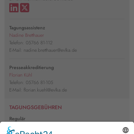
Tagungsassistenz
Nadine Bretthauer
Telefon: 05766 81-112
E-Mail: nadine.bretthauer@evlka.de
Presseakkreditierung
Florian Kühl
Telefon: 05766 81-105
E-Mail: florian.kuehl@evlka.de
TAGUNGSGEBÜHREN
Regulär
110€