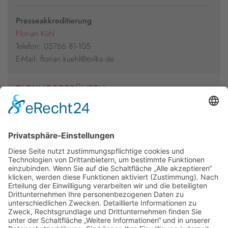
Presseakkreditierung
Florian Kühl
Telefon: 05766 81-105
E-Mail: florian.kuehl@evlka.de
TAGUNGSGEBÜHREN
20€
weitere Informationen
Newsletter
Presse
Anfahrt
Partner