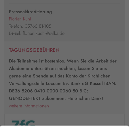
Presseakkreditierung
Florian Kühl
Telefon: 05766 81-105
E-Mail: florian.kuehl@evlka.de
TAGUNGSGEBÜHREN
Die Teilnahme ist kostenlos. Wenn Sie die Arbeit der
Akademie unterstützen möchten, lassen Sie uns
gerne eine Spende auf das Konto der Kirchlichen
Verwaltungsstelle Loccum Ev. Bank eG Kassel IBAN:
DE36 5206 0410 0000 0060 50 BIC:
GENODEF1EK1 zukommen. Herzlichen Dank!
weitere Informationen