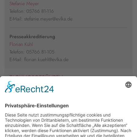
Stefanie Meyer
Telefon: 05766 81-116
E-Mail: stefanie.meyer@evlka.de
Presseakkreditierung
Florian Kühl
Telefon: 05766 81-105
E-Mail: florian.kuehl@evlka.de
TAGUNGSGEBÜHREN
Regulär
10€
weitere Informationen
Newsletter