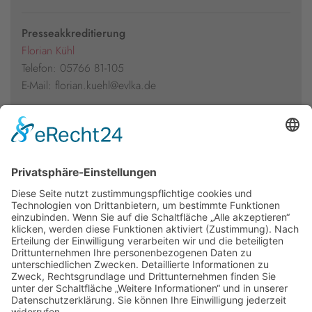
Presseakkreditierung
Florian Kühl
Telefon: 05766 81-105
E-Mail: florian.kuehl@evlka.de
TAGUNGSGEBÜHREN
Die Teilnahme ist kostenlos.
weitere Informationen
Newsletter
Presse
Anfahrt
Partner
Schutzkonzept