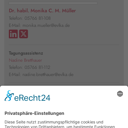
Dr. habil. Monika C. M. Müller
Telefon: 05766 81-108
E-Mail: monika.mueller@evlka.de
Tagungsassistenz
Nadine Bretthauer
Telefon: 05766 81-112
E-Mail: nadine.bretthauer@evlka.de
Presseakkreditierung
Florian Kühl
Telefon: 05766 81-105
E-Mail: florian.kuehl@evlka.de