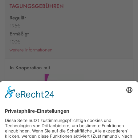
TAGUNGSGEBÜHREN
Regulär
195€
Ermäßigt
100€
weitere Informationen
In Kooperation mit
Newsletter