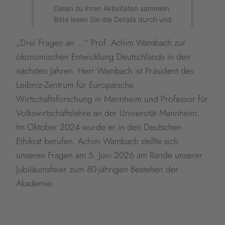
Daten zu Ihren Aktivitäten sammeln.
Bitte lesen Sie die Details durch und
stimmen Sie der Nutzung des Service
„Drei Fragen an …“ Prof. Achim Wambach zur
zu, um diese Inhalte anzuzeigen.
ökonomischen Entwicklung Deutschlands in den
Mehr Informationen
nächsten Jahren. Herr Wambach ist Präsident des
Leibniz-Zentrum für Europäische
Akzeptieren
Wirtschaftsforschung in Mannheim und Professor für
Volkswirtschaftslehre an der Universität Mannheim.
powered by
Usercentrics Consent
Management Platform
&
eRecht24
Im Oktober 2024 wurde er in den Deutschen
Ethikrat berufen. Achim Wambach stellte sich
unseren Fragen am 5. Juni 2026 am Rande unserer
Jubiläumsfeier zum 80-jährigen Bestehen der
Akademie.