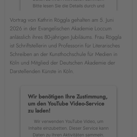
Bitte lesen Sie die Details durch und
stimmen Sie der Nutzung des Service
Vortrag von Kathrin Röggla gehalten am 5. Juni
zu, um diese Inhalte anzuzeigen.
2026 in der Evangelischen Akademie Loccum
Mehr Informationen
anlässlich ihres 80-jährigen Jubiläums. Frau Röggla
ist Schriftstellerin und Professorin für Literarisches
Akzeptieren
Schreiben an der Kunsthochschule für Medien in
Köln und Mitglied der Deutschen Akademie der
powered by
Usercentrics Consent
Management Platform
&
eRecht24
Darstellenden Künste in Köln.
Wir benötigen Ihre Zustimmung,
um den YouTube Video-Service
zu laden!
Wir verwenden YouTube Video, um
Inhalte einzubetten. Dieser Service kann
Daten zu Ihren Aktivitäten sammeln.