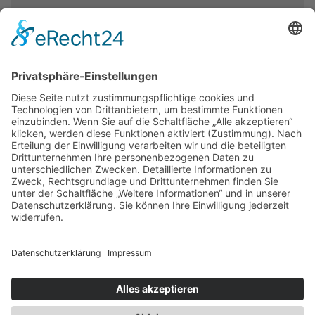
Presseakkreditierung
Florian Kühl
Telefon: 05766 81-105
E-Mail: florian.kuehl@evlka.de
Newsletter
Presse
Anfahrt
Partner
Schutzkonzept
Allgemeine Geschäftsbedingungen
Datenschutz
Impressum