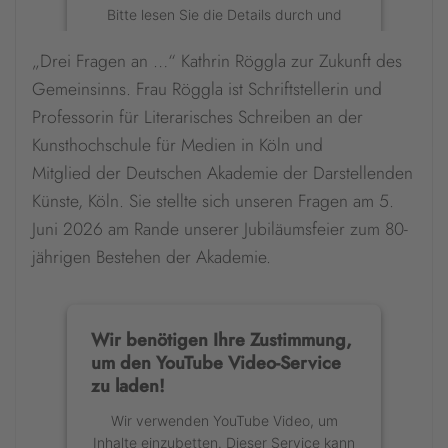
Bitte lesen Sie die Details durch und
stimmen Sie der Nutzung des Service
„Drei Fragen an …“ Kathrin Röggla zur Zukunft des
zu, um diese Inhalte anzuzeigen.
Gemeinsinns. Frau Röggla ist Schriftstellerin und
Mehr Informationen
Professorin für Literarisches Schreiben an der
Kunsthochschule für Medien in Köln und
Akzeptieren
Mitglied der Deutschen Akademie der Darstellenden
Künste, Köln. Sie stellte sich unseren Fragen am 5.
powered by
Usercentrics Consent
Management Platform
&
eRecht24
Juni 2026 am Rande unserer Jubiläumsfeier zum 80-
jährigen Bestehen der Akademie.
Wir benötigen Ihre Zustimmung,
um den YouTube Video-Service
zu laden!
Wir verwenden YouTube Video, um
Inhalte einzubetten. Dieser Service kann