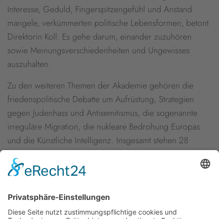
Interesse, Geduld, Fingerspitzengefühl und Anstand
mangele, verkümmerten politische Lebensformen, betont
Direktorin Koll. Es gehe darum, einander zuzuhören
sowie Meinungsverschiedenheiten und Ungewisses
auszuhalten.
Zu den weiteren Themen der Akademie gehören die
friedenspolitische Debatte um Aufrüstung, Strategien
gegen Judenhass und Antisemitismus, die sogenannte
irreguläre Migration, die nukleare Bedrohung Europas
und die Künstliche Intelligenz. Insgesamt stehen 28
Tagungen auf dem Programm. Loccum gehört zu den
ältesten und renommiertesten unter den 17 evangelischen
Akademien in Deutschland. Zu den Tagungen kommen
jährlich rund 5.000 Besucherinnen und Besucher.