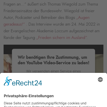
Fragen an…“ äußert sich Thomas Wiegold
zum Thema
Friedenseinsätze der Bundeswehr. Wiegold ist
freier
Autor, Podcaster und Betreiber des Blogs
„Augen
geradeaus!“ .
Das Interview wurde am 24. Mai 2022 in
der Evangelischen Akademie Loccum aufgezeichnet am
Rande der Tagung
„Frieden sichern im Ausland“
.
Wir benötigen Ihre Zustimmung, um
den YouTube Video-Service zu laden!
Wir verwenden einen Service eines
Drittanbieters, um Videoinhalte einzubetten.
Dieser Service kann Daten zu Ihren
Aktivitäten sammeln. Bitte lesen Sie die
Details durch und stimmen Sie der Nutzung
des Service zu, um dieses Video anzusehen.