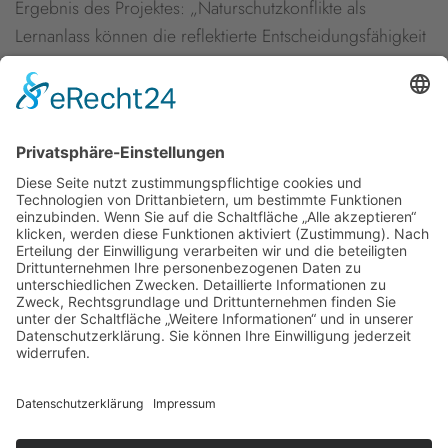
Ergebnis des Projektes: „Naturschutzkonflikte als
Lernanlass können die reflektierte Entscheidungsfähigkeit
von Lernenden fördern sowie deren Konfliktbewältigung
und verantwortungsvolle Teilhabe an
gesellschaftlichen Prozessen unterstützen.“
Die
Broschüre können Sie hier anschauen und herunterladen
.
Newsletter
Presse
Anfahrt
Partner
Schutzkonzept
Allgemeine Geschäftsbedingungen
Datenschutz
Impressum