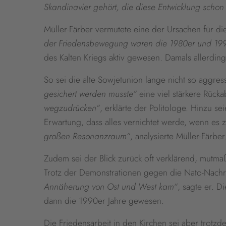
Skandinavier gehört, die diese Entwicklung scho
Müller-Färber vermutete eine der Ursachen für d
der Friedensbewegung waren die 1980er und 199
des Kalten Kriegs aktiv gewesen. Damals allerd
So sei die alte Sowjetunion lange nicht so aggre
gesichert werden musste“
eine viel stärkere Rück
wegzudrücken“
, erklärte der Politologe. Hinzu 
Erwartung, dass alles vernichtet werde, wenn e
großen Resonanzraum“
, analysierte Müller-Färber
Zudem sei der Blick zurück oft verklärend, mutma
Trotz der Demonstrationen gegen die Nato-Nach
Annäherung von Ost und West kam“
, sagte er. D
dann die 1990er Jahre gewesen.
Die Friedensarbeit in den Kirchen sei aber trotzd