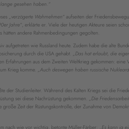
n lange gesehen haben.“
ieses
„verzögerte Wahrnehmen“
aufseiten der Friedensbewegu
0er Jahre“
, erklärte er. Viele der heutigen Akteure seien 
ings hätten andere Rahmenbedingungen gegolten.
ssiv aufgetreten wie Russland heute. Zudem habe die alte Bund
absicherung durch die USA gehabt.
„Das hat erlaubt, die eige
seien Erfahrungen aus dem Zweiten Weltkrieg gekommen: eine V
s zum Krieg komme.
„Auch deswegen haben russische Nukleardr
.
ßte der Studienleiter. Während des Kalten Kriegs sei die Fri
rüstung sei diese Nachrüstung gekommen.
„Die Friedensarbeit
ie große Zeit der Rüstungskontrolle, der Zunahme von Demokra
em nach wie vor wichtig, betonte Müller-Färber:
„Es kann ja ei