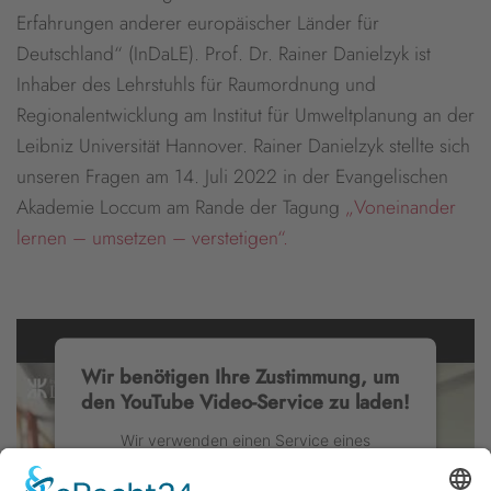
Erfahrungen anderer europäischer Länder für
Deutschland“ (InDaLE). Prof. Dr. Rainer Danielzyk ist
Inhaber des Lehrstuhls für Raumordnung und
Regionalentwicklung am Institut für Umweltplanung an der
Leibniz Universität Hannover. Rainer Danielzyk stellte sich
unseren Fragen am 14. Juli 2022 in der Evangelischen
Akademie Loccum am Rande der Tagung
„Voneinander
lernen – umsetzen – verstetigen“.
Wir benötigen Ihre Zustimmung, um
den YouTube Video-Service zu laden!
Wir verwenden einen Service eines
Drittanbieters, um Videoinhalte einzubetten.
Dieser Service kann Daten zu Ihren