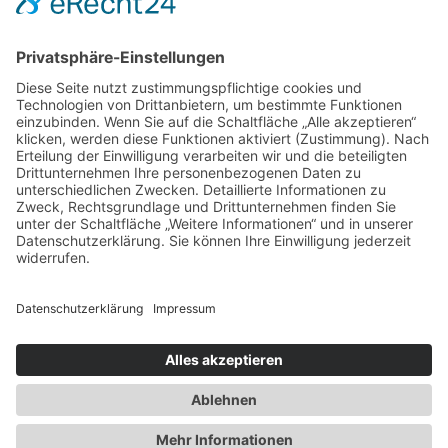
Aktivitäten sammeln. Bitte lesen Sie die
Details durch und stimmen Sie der Nutzung
des Service zu, um dieses Video anzusehen.
Mehr Informationen
Newsletter
Presse
Akzeptieren
Anfahrt
powered by
Usercentrics Consent
Partner
Management Platform
&
eRecht24
Schutzkonzept
Allgemeine Geschäftsbedingungen
Datenschutz
Impressum