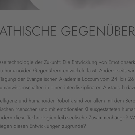
PATHISCHE GEGENÜBER
Schlüsseltechnologie der Zukunft: Die Entwicklung von Emotion
h zu humanoiden Gegenübern entwickeln lässt. Andererseits w
ine Tagung der Evangelischen Akademie Loccum vom 24. bis 26
umanwissenschaften in einen interdisziplinären Austausch daz
telligenz und humanoider Robotik sind vor allem mit dem Ber
zwischen Menschen und mit emotionaler KI ausgestatteten hum
dern diese Technologien leib-seelische Zusammenhänge? Wie 
liegen diesen Entwicklungen zugrunde?