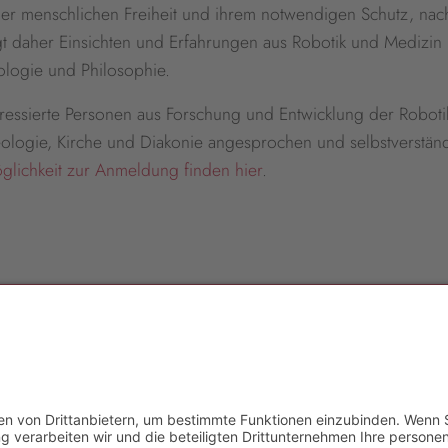
r menschlichen Freiheit und ihrem notwendigen Schutz, nach 
gt daher Einsichten und Erfahrungen aus Robotik und Medizin i
ologie und Philosophie.
eressierte Personen aus Forschung und Entwicklung der Roboti
ologie, Kirche und Diakonie angesprochen und selbstverständli
glichkeit zur Anmeldung finden hier
.