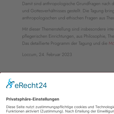
Damit sind anthropologische Grundfragen nach de
und Gottesverhältnisses gestellt. Die Tagung brin
anthropologischen und ethischen Fragen aus The
Mit dieser Themenstellung sind insbesondere int
pflegerischen Einrichtungen, aus Philosophie, The
Das detaillierte Programm der Tagung und die
Mö
Loccum, 24. Februar 2023
Newsletter
Presse
Anfahrt
Partner
Schutzkonzept