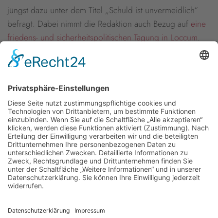
jüngst dazu unter dem Titel „Schuld ist unvermeidlich“
befragt. Dabei nimmt die Redaktion auch Bezug auf
eine
friedens- und sicherheitspolitischen Tagung in Loccum
.
Auch der
Deutschlandfunk nahm bereits Bezug auf die
Tagung.
Hier können Sie das Chrismon-Interview lesen.
Newsletter
Presse
Anfahrt
Partner
Schutzkonzept
Allgemeine Geschäftsbedingungen
Datenschutz