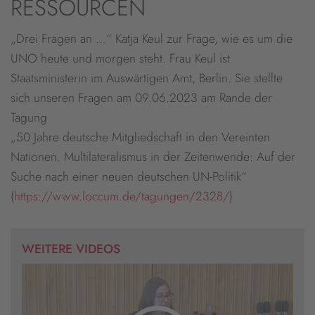
RESSOURCEN
powered by
Usercentrics Consent
Management Platform
&
eRecht24
„Drei Fragen an …“ Katja Keul zur Frage, wie es um die
UNO heute und morgen steht. Frau Keul ist
Staatsministerin im Auswärtigen Amt, Berlin. Sie stellte
sich unseren Fragen am 09.06.2023 am Rande der
Tagung
„50 Jahre deutsche Mitgliedschaft in den Vereinten
Nationen. Multilateralismus in der Zeitenwende: Auf der
Suche nach einer neuen deutschen UN-Politik“
(
https://www.loccum.de/tagungen/2328/
)
WEITERE VIDEOS