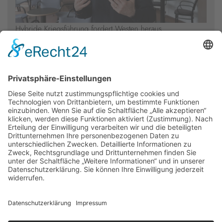
Hybride Kriegsführung fordert Westen heraus
Alle anzeigen
Newsletter
Presse
Anfahrt
Partner
Schutzkonzept
Allgemeine Geschäftsbedingungen
Datenschutz
Impressum