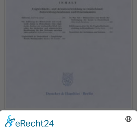
Ungleichheits- und Armutsentwicklung in Deutschland
Entwicklungstendenzen und Determinanten
Erschienen: 01.12.2014