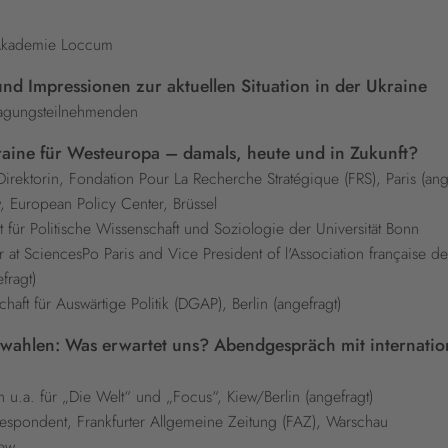
. Akademie Loccum
und Impressionen zur aktuellen Situation in der Ukraine
Tagungsteilnehmenden
kraine für Westeuropa – damals, heute und in Zukunft?
. Direktorin, Fondation Pour La Recherche Stratégique (FRS), Paris (ang
, European Policy Center, Brüssel
ut für Politische Wissenschaft und Soziologie der Universität Bonn
 at SciencesPo Paris and Vice President of l'Association française de
fragt)
chaft für Auswärtige Politik (DGAP), Berlin (angefragt)
swahlen: Was erwartet uns? Abendgespräch mit internatio
in u.a. für „Die Welt“ und „Focus“, Kiew/Berlin (angefragt)
spondent, Frankfurter Allgemeine Zeitung (FAZ), Warschau
iew