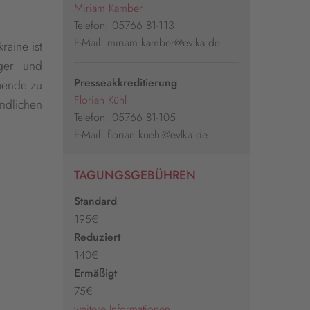
Miriam Kamber
Telefon: 05766 81-113
E-Mail: miriam.kamber@evlka.de
raine ist
iger und
Presseakkreditierung
hmende zu
Florian Kühl
ndlichen
Telefon: 05766 81-105
E-Mail: florian.kuehl@evlka.de
TAGUNGSGEBÜHREN
Standard
195€
Reduziert
140€
Ermäßigt
75€
weitere Informationen