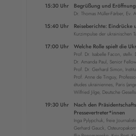
15:30 Uhr
Begrüßung und Eröffnung
Dr. Thomas Müller-Färber, Ev
15:40 Uhr
Reiseberichte: Eindrücke 
Kurzimpulse der ukrainischen 
17:00 Uhr
Welche Rolle spielt die U
Prof. Dr. Isabelle Facon, stellv
Dr. Amanda Paul, Senior Fellow
Prof. Dr. Gerhard Simon, Instit
Prof. Anne de Tinguy, Professor
études ukrainiennes, Paris (ange
Wilfried Jilge, Deutsche Gesells
19:30 Uhr
Nach den Präsidentschaft
Pressevertreter*innen
Inga Pylypchuk, freie Journalist
Gerhard Gauck, Osteuropakorre
Illia Ponomarenko, Kyiv Post, K