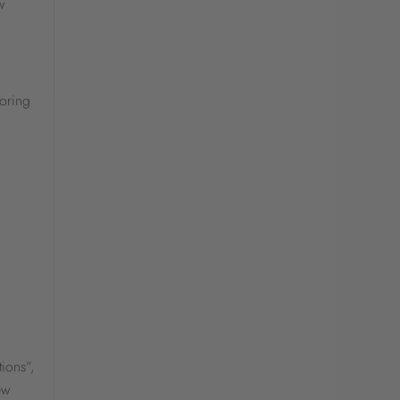
w
toring
ions”,
ew