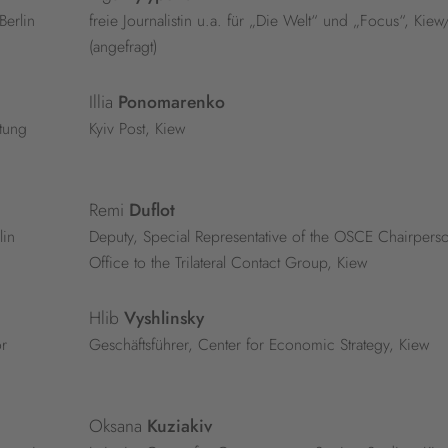
Berlin
freie Journalistin u.a. für „Die Welt“ und „Focus“, Kiew
(angefragt)
Illia
Ponomarenko
tung
Kyiv Post, Kiew
Remi
Duflot
lin
Deputy, Special Representative of the OSCE Chairperso
Office to the Trilateral Contact Group, Kiew
Hlib
Vyshlinsky
r
Geschäftsführer, Center for Economic Strategy, Kiew
Oksana
Kuziakiv