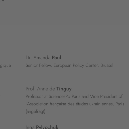
Dr. Amanda
Paul
égique
Senior Fellow, European Policy Center, Brüssel
Prof. Anne de
Tinguy
r
Professor at SciencesPo Paris and Vice President of
l'Association française des études ukrainiennes, Paris
(angefragt)
Inga
Pylypchuk