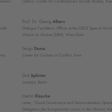
averein
Leiterin, Center for Contemporary Society Studies, Kie
Prof. Dr. Georg
Albers
ität
Dialogue Facilitation Officer at the OSCE Special Moni
Mission to Ukraine (SSM), Wien/Kiew
Sergii
Doma
ine,
Center for Civilians in Conflict, Kiew
Dirk
Splinter
inmedio, Berlin
Martin
Klaucke
Leiter, "Good Governance and Democratisation Operat
Delegation der Europäischen Union in der Ukraine, Ki