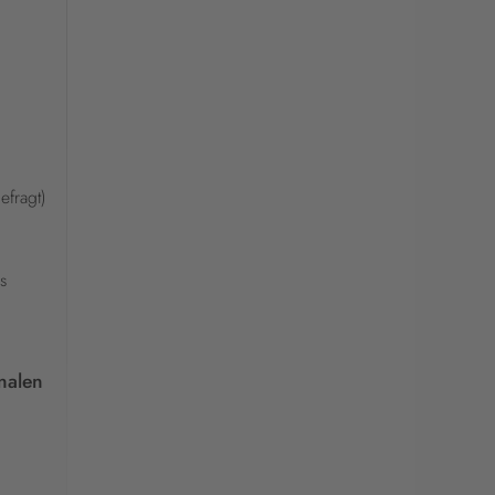
efragt)
s
nalen