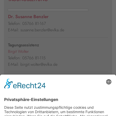
Dr. Susanne Benzler
Telefon: 05766 81-167
E-Mail: susanne.benzler@evlka.de
Tagungsassistenz
Birgit Wolter
Telefon: 05766 81-115
E-Mail: birgit.wolter@evlka.de
Presseakkreditierung
Florian Kühl
Telefon: 05766 81-105
E-Mail: florian.kuehl@evlka.de