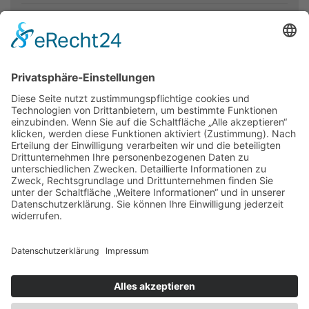
Presseakkreditierung
Florian Kühl
Telefon: 05766 81-105
E-Mail: florian.kuehl@evlka.de
Newsletter
Presse
Anfahrt
Partner
Schutzkonzept
Allgemeine Geschäftsbedingungen
Datenschutz
Impressum